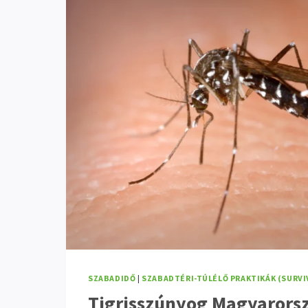
SZABADIDŐ
|
SZABADTÉRI-TÚLÉLŐ PRAKTIKÁK (SURVI
Tigrisszúnyog Magyarors