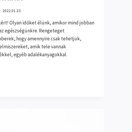
2022.01.23.
ért! Olyan időket élünk, amikor mind jobban
 az egészségünkre. Rengeteget
berek, hogy amennyire csak tehetjük,
lelmiszereket, amik tele vannak
zékkel, egyéb adalékanyagokkal.
YÚSÁG
OMÁNYOS
,
NTÁLÁS