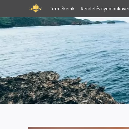
Skip
Termékeink
Rendelés nyomonköve
to
content