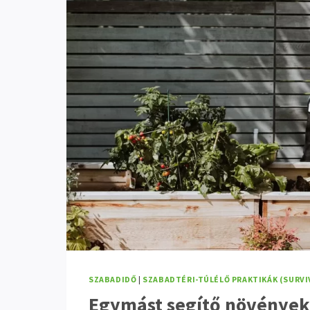
FENYEGETÉS
SZABADIDŐ
|
SZABADTÉRI-TÚLÉLŐ PRAKTIKÁK (SURVI
Egymást segítő növények