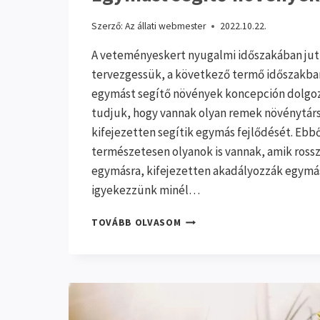
Szerző:
Az állati webmester
2022.10.22.
A veteményeskert nyugalmi időszakában jut 
tervezgessük, a következő termő időszakban
egymást segítő növények koncepción dolgoz
tudjuk, hogy vannak olyan remek növénytárs
kifejezetten segítik egymás fejlődését. Ebbő
természetesen olyanok is vannak, amik rossz
egymásra, kifejezetten akadályozzák egymás
igyekezzünk minél…
EGYMÁST
TOVÁBB OLVASOM
SEGÍTŐ
NÖVÉNYEK
A
KERTBEN