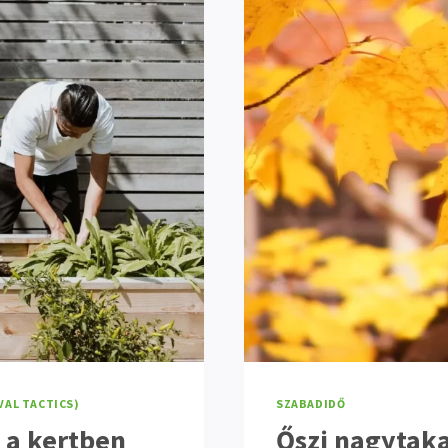
VAL TACTICS)
SZABADIDŐ
 a kertben
Őszi nagytaka