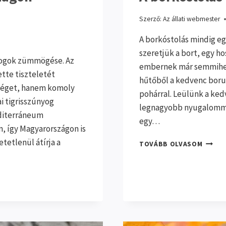
Szerző:
Az állati webmester
A borkóstolás mindig egy
szeretjük a bort, egy ho
nyogok zümmögése. Az
embernek már semmihez 
ette tiszteletét
hűtőből a kedvenc bor
séget, hanem komoly
pohárral. Leülünk a ked
ai tigrisszúnyog
legnagyobb nyugalommal
editerráneum
egy…
 így Magyarországon is
tetlenül átírja a
A
TOVÁBB OLVASOM
BORKÓ
PRAKT