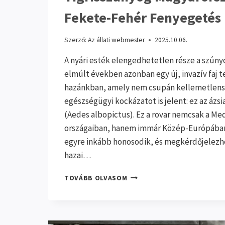
Fekete-Fehér Fenyegetés
Szerző:
Az állati webmester
2025.10.06.
A nyári esték elengedhetetlen része a szú
elmúlt években azonban egy új, invazív faj t
hazánkban, amely nem csupán kellemetlen
egészségügyi kockázatot is jelent: ez az ázsi
(Aedes albopictus). Ez a rovar nemcsak a M
országaiban, hanem immár Közép-Európában,
egyre inkább honosodik, és megkérdőjelezhe
hazai…
TIGRISSZÚNYOG
TOVÁBB OLVASOM
MAGYARORSZÁGON
–
FEKETE-
FEHÉR