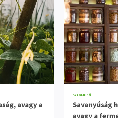
SZABADIDŐ
aság, avagy a
Savanyúság 
avagy a ferm