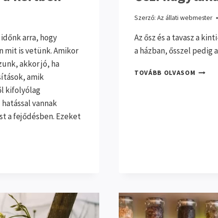
Szerző:
Az állati webmester
időnk arra, hogy
Az ősz és a tavasz a kin
 mit is vetünk. Amikor
a házban, ősszel pedig a
unk, akkor jó, ha
ŐSZI
TOVÁBB OLVASOM
ítások, amik
NAGYT
l kifolyólag
A
KERTB
 hatással vannak
t a fejődésben. Ezeket