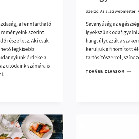
Szerző:
Az állati webmester
zdaság, a fenntartható
Savanyúság az egészség
 reményeink szerint
igyekszünk odafigyelni
ő része lesz. Aki csak
hangsúlyozzák a szakem
lehető legkisebb
kerüljük a finomított é
indannyiunk érdeke a
tartósítószerrel, színe
z utódaink számára is
SAVAN
TOVÁBB OLVASOM
i.
HAGY
MÓDON
AVAGY
A
FERME