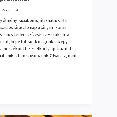
2022.11.05.
 élmény. Kicsiben is játszhatjuk: Ha
sszú és fárasztó nap után, amikor az
sincs kedve, szívesen vesszük elő a
unkat, hogy töltsünk magunknak egy
venc székünkbe és elkortyoljuk az italt a
, miközben szivarozunk. Olyan ez, mint
STOLÁS
IKÁI