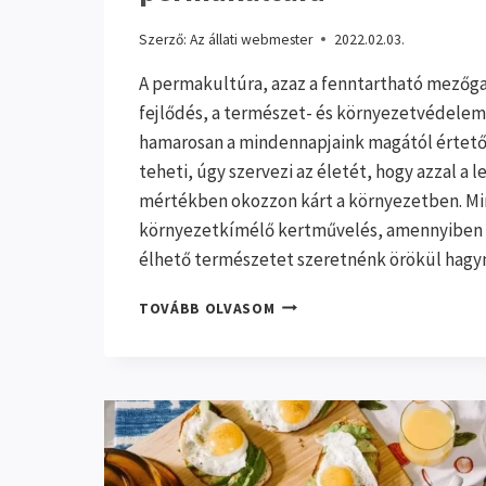
Szerző:
Az állati webmester
2022.02.03.
A permakultúra, azaz a fenntartható mezőga
fejlődés, a természet- és környezetvédelem
hamarosan a mindennapjaink magától értetőd
teheti, úgy szervezi az életét, hogy azzal a 
mértékben okozzon kárt a környezetben. M
környezetkímélő kertművelés, amennyiben a
élhető természetet szeretnénk örökül hagyn
A
TOVÁBB OLVASOM
FENNTARTHATÓ
MEZŐGAZDASÁG,
AVAGY
A
PERMAKULTÚRA