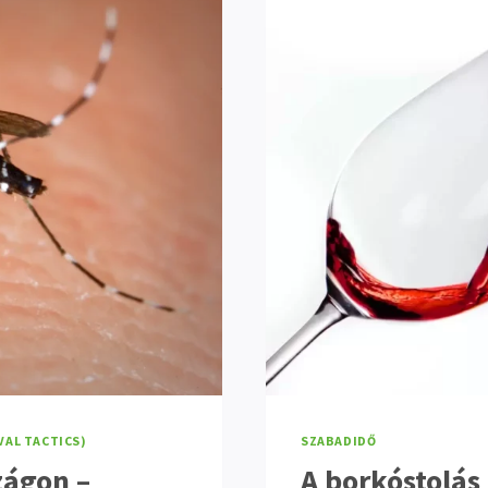
VAL TACTICS)
SZABADIDŐ
zágon –
A borkóstolás