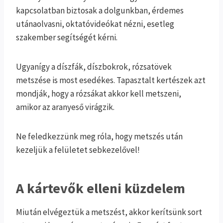
kapcsolatban biztosak a dolgunkban, érdemes
utánaolvasni, oktatóvideókat nézni, esetleg
szakember segítségét kérni.
Ugyanígy a díszfák, díszbokrok, rózsatövek
metszése is most esedékes. Tapasztalt kertészek azt
mondják, hogy a rózsákat akkor kell metszeni,
amikor az aranyeső virágzik.
Ne feledkezzünk meg róla, hogy metszés után
kezeljük a felületet sebkezelővel!
A kártevők elleni küzdelem
Miután elvégeztük a metszést, akkor kerítsünk sort