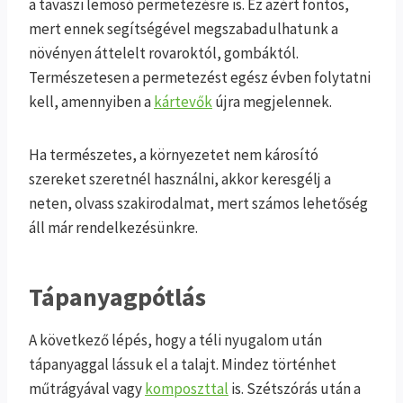
a tavaszi lemosó permetezésre is. Ez azért fontos,
mert ennek segítségével megszabadulhatunk a
növényen áttelelt rovaroktól, gombáktól.
Természetesen a permetezést egész évben folytatni
kell, amennyiben a
kártevők
újra megjelennek.
Ha természetes, a környezetet nem károsító
szereket szeretnél használni, akkor keresgélj a
neten, olvass szakirodalmat, mert számos lehetőség
áll már rendelkezésünkre.
Tápanyagpótlás
A következő lépés, hogy a téli nyugalom után
tápanyaggal lássuk el a talajt. Mindez történhet
műtrágyával vagy
komposzttal
is. Szétszórás után a