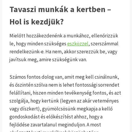
Tavaszi munkák a kertben –
Hol is kezdjük?
Mielőtt hozzákezdenénk a munkához, ellenőrizzük
le, hogy minden szükséges
eszközzel
, szerszámmal
rendelkezünk-e. Ha nem, akkor szerezzük be, vagy
javítsuk meg, amire szükségünk van.
Számos fontos dolog van, amit meg kell csinálnunk,
és őszintén szólva nem is lehet fontossági sorrendet
felállítani, hiszen minden tevékenység fontos, és azt
szolgálja, hogy kertünk (legyen az akár veteményes
vagy díszkert), gyümölcsösünk megkapja a kellő
gondoskodást és előkészítést ahhoz, hogy a
fejlődése zavartalanul meginduljon. A most