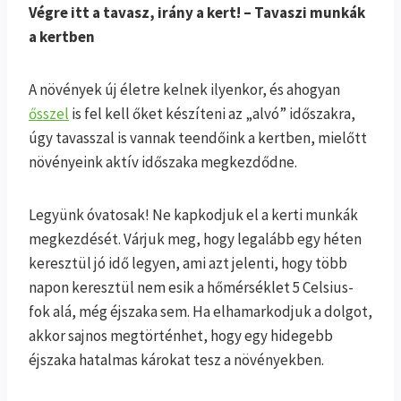
Végre itt a tavasz, irány a kert! – Tavaszi munkák
a kertben
A növények új életre kelnek ilyenkor, és ahogyan
ősszel
is fel kell őket készíteni az „alvó” időszakra,
úgy tavasszal is vannak teendőink a kertben, mielőtt
növényeink aktív időszaka megkezdődne.
Legyünk óvatosak! Ne kapkodjuk el a kerti munkák
megkezdését. Várjuk meg, hogy legalább egy héten
keresztül jó idő legyen, ami azt jelenti, hogy több
napon keresztül nem esik a hőmérséklet 5 Celsius-
fok alá, még éjszaka sem. Ha elhamarkodjuk a dolgot,
akkor sajnos megtörténhet, hogy egy hidegebb
éjszaka hatalmas károkat tesz a növényekben.