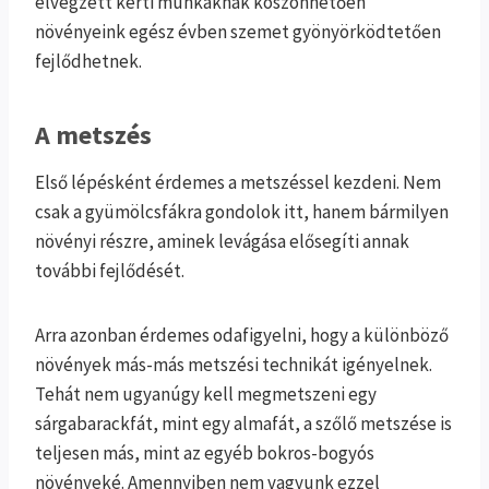
elvégzett kerti munkáknak köszönhetően
növényeink egész évben szemet gyönyörködtetően
fejlődhetnek.
A metszés
Első lépésként érdemes a metszéssel kezdeni. Nem
csak a gyümölcsfákra gondolok itt, hanem bármilyen
növényi részre, aminek levágása elősegíti annak
további fejlődését.
Arra azonban érdemes odafigyelni, hogy a különböző
növények más-más metszési technikát igényelnek.
Tehát nem ugyanúgy kell megmetszeni egy
sárgabarackfát, mint egy almafát, a szőlő metszése is
teljesen más, mint az egyéb bokros-bogyós
növényeké. Amennyiben nem vagyunk ezzel