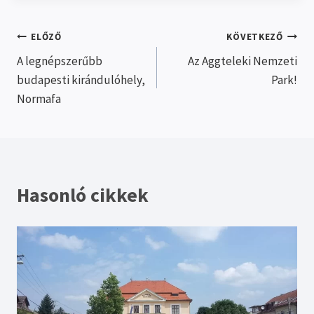
Bejegyzés
ELŐZŐ
KÖVETKEZŐ
A legnépszerűbb
Az Aggteleki Nemzeti
navigáció
budapesti kirándulóhely,
Park!
Normafa
Hasonló cikkek