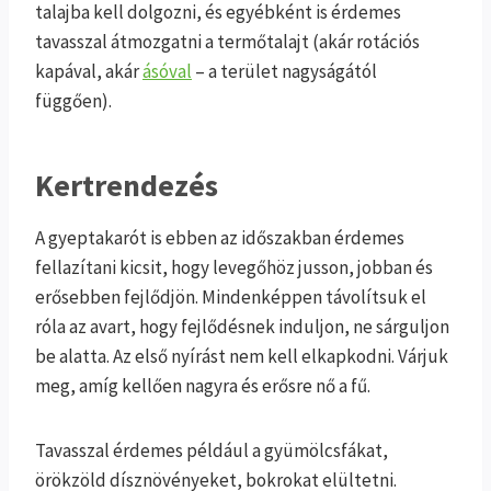
talajba kell dolgozni, és egyébként is érdemes
tavasszal átmozgatni a termőtalajt (akár rotációs
kapával, akár
ásóval
– a terület nagyságától
függően).
Kertrendezés
A gyeptakarót is ebben az időszakban érdemes
fellazítani kicsit, hogy levegőhöz jusson, jobban és
erősebben fejlődjön. Mindenképpen távolítsuk el
róla az avart, hogy fejlődésnek induljon, ne sárguljon
be alatta. Az első nyírást nem kell elkapkodni. Várjuk
meg, amíg kellően nagyra és erősre nő a fű.
Tavasszal érdemes például a gyümölcsfákat,
örökzöld dísznövényeket, bokrokat elültetni.