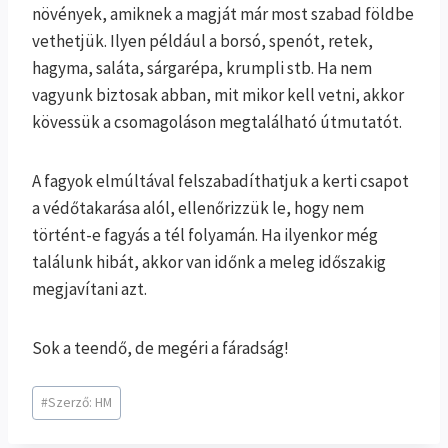
növények, amiknek a magját már most szabad földbe
vethetjük. Ilyen például a borsó, spenót, retek,
hagyma, saláta, sárgarépa, krumpli stb. Ha nem
vagyunk biztosak abban, mit mikor kell vetni, akkor
kövessük a csomagoláson megtalálható útmutatót.
A fagyok elmúltával felszabadíthatjuk a kerti csapot
a védőtakarása alól, ellenőrizzük le, hogy nem
történt-e fagyás a tél folyamán. Ha ilyenkor még
találunk hibát, akkor van időnk a meleg időszakig
megjavítani azt.
Sok a teendő, de megéri a fáradság!
Post
#
Szerző: HM
Tags: