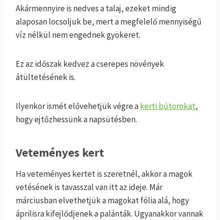
Akármennyire is nedves a talaj, ezeket mindig
alaposan locsoljuk be, mert a megfelelő mennyiségű
víz nélkül nem engednek gyökeret.
Ez az időszak kedvez a cserepes növények
átültetésének is.
Ilyenkor ismét elővehetjük végre a
kerti bútorokat
,
hogy ejtőzhessünk a napsütésben.
Veteményes kert
Ha veteményes kertet is szeretnél, akkor a magok
vetésének is tavasszal van itt az ideje. Már
márciusban elvethetjük a magokat fólia alá, hogy
áprilisra kifejlődjenek a palánták. Ugyanakkor vannak