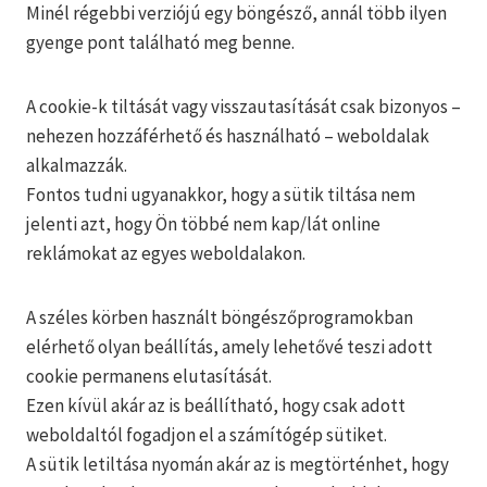
Minél régebbi verziójú egy böngésző, annál több ilyen
gyenge pont található meg benne.
A cookie-k tiltását vagy visszautasítását csak bizonyos –
nehezen hozzáférhető és használható – weboldalak
alkalmazzák.
Fontos tudni ugyanakkor, hogy a sütik tiltása nem
jelenti azt, hogy Ön többé nem kap/lát online
reklámokat az egyes weboldalakon.
A széles körben használt böngészőprogramokban
elérhető olyan beállítás, amely lehetővé teszi adott
cookie permanens elutasítását.
Ezen kívül akár az is beállítható, hogy csak adott
weboldaltól fogadjon el a számítógép sütiket.
A sütik letiltása nyomán akár az is megtörténhet, hogy