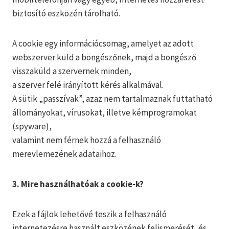
biztosító eszközén tárolható.
A cookie egy információcsomag, amelyet az adott
webszerver küld a böngészőnek, majd a böngésző
visszaküld a szervernek minden,
a szerver felé irányított kérés alkalmával.
A sütik „passzívak”, azaz nem tartalmaznak futtatható
állományokat, vírusokat, illetve kémprogramokat
(spyware),
valamint nem férnek hozzá a felhasználó
merevlemezének adataihoz.
3. Mire használhatóak a cookie-k?
Ezek a fájlok lehetővé teszik a felhasználó
internetezésre használt eszközének felismerését, és