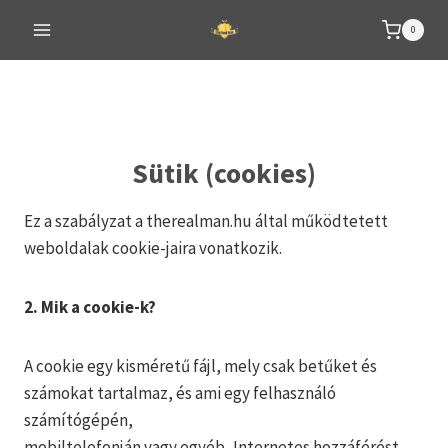
Skip
0
to
content
Sütik (cookies)
Ez a szabályzat a therealman.hu által működtetett
weboldalak cookie-jaira vonatkozik.
2. Mik a cookie-k?
A cookie egy kisméretű fájl, mely csak betűket és
számokat tartalmaz, és ami egy felhasználó
számítógépén,
mobiltelefonján vagy egyéb, Internetes hozzáférést