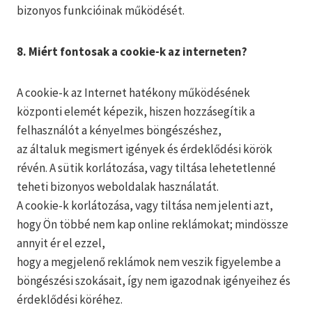
bizonyos funkcióinak működését.
8. Miért fontosak a cookie-k az interneten?
A cookie-k az Internet hatékony működésének
központi elemét képezik, hiszen hozzásegítik a
felhasználót a kényelmes böngészéshez,
az általuk megismert igények és érdeklődési körök
révén. A sütik korlátozása, vagy tiltása lehetetlenné
teheti bizonyos weboldalak használatát.
A cookie-k korlátozása, vagy tiltása nem jelenti azt,
hogy Ön többé nem kap online reklámokat; mindössze
annyit ér el ezzel,
hogy a megjelenő reklámok nem veszik figyelembe a
böngészési szokásait, így nem igazodnak igényeihez és
érdeklődési köréhez.