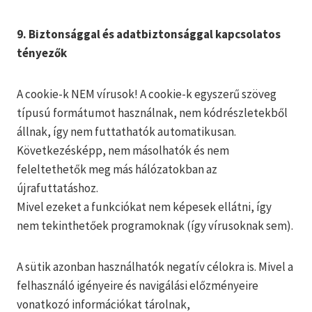
9. Biztonsággal és adatbiztonsággal kapcsolatos
tényezők
A cookie-k NEM vírusok! A cookie-k egyszerű szöveg
típusú formátumot használnak, nem kódrészletekből
állnak, így nem futtathatók automatikusan.
Következésképp, nem másolhatók és nem
feleltethetők meg más hálózatokban az
újrafuttatáshoz.
Mivel ezeket a funkciókat nem képesek ellátni, így
nem tekinthetőek programoknak (így vírusoknak sem).
A sütik azonban használhatók negatív célokra is. Mivel a
felhasználó igényeire és navigálási előzményeire
vonatkozó információkat tárolnak,