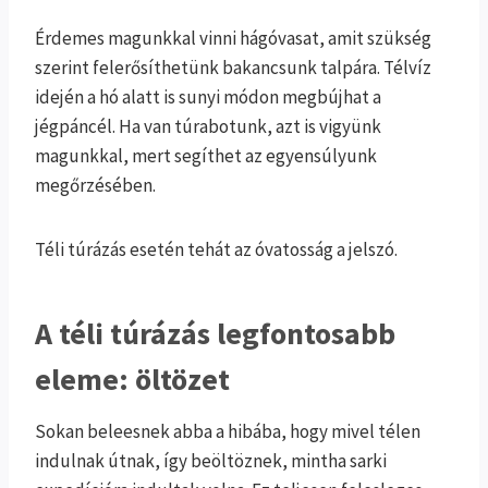
Érdemes magunkkal vinni hágóvasat, amit szükség
szerint felerősíthetünk bakancsunk talpára. Télvíz
idején a hó alatt is sunyi módon megbújhat a
jégpáncél. Ha van túrabotunk, azt is vigyünk
magunkkal, mert segíthet az egyensúlyunk
megőrzésében.
Téli túrázás esetén tehát az óvatosság a jelszó.
A téli túrázás legfontosabb
eleme: öltözet
Sokan beleesnek abba a hibába, hogy mivel télen
indulnak útnak, így beöltöznek, mintha sarki