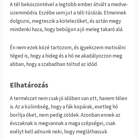
A tél beköszöntével a legtöbb ember átvált a medve-
üzemmódra. Eszébe sem jut a téli túrázás. Elmennek
dolgozni, megteszik a kötelezőket, és aztán megy
mindenki haza, hogy bebújjon a jó meleg takaró alá.
Én nem ezek közé tartozom, és igyekszem motiválni
téged is, hogy a hideg és a hó ne akadályozzon meg
abban, hogy a szabadban töltsd az időd.
Elhatározás
A természet nem csak jó időben van ott, hanem télen
is. Az a különbség, hogy a fák kopárak, esetleg hó
borítja őket, nem pedig zöldek. Azonban ennek az
évszaknak is megvannak a maga szépségei, csak
esélyt kell adnunk neki, hogy megláthassuk.