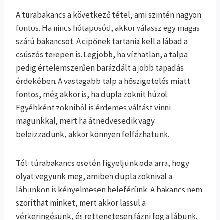
A túrabakancs a következő tétel, ami szintén nagyon
fontos. Ha nincs hótaposód, akkor válassz egy magas
szárú bakancsot. A cipőnek tartania kell a lábad a
csúszós terepen is. Legjobb, ha vízhatlan, a talpa
pedig értelemszerűen barázdált a jobb tapadás
érdekében. A vastagabb talp a hőszigetelés miatt
fontos, még akkor is, ha dupla zoknit húzol.
Egyébként zokniból is érdemes váltást vinni
magunkkal, mert ha átnedvesedik vagy
beleizzadunk, akkor könnyen felfázhatunk.
Téli túrabakancs esetén figyeljünk oda arra, hogy
olyat vegyünk meg, amiben dupla zoknival a
lábunkon is kényelmesen beleférünk. A bakancs nem
szoríthat minket, mert akkor lassul a
vérkeringésünk, és rettenetesen fázni fog a lábunk.