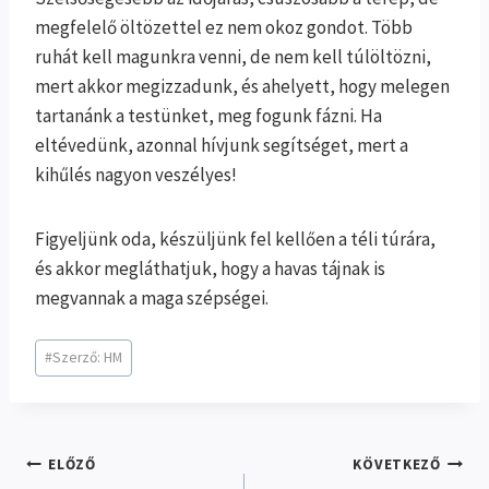
megfelelő öltözettel ez nem okoz gondot. Több
ruhát kell magunkra venni, de nem kell túlöltözni,
mert akkor megizzadunk, és ahelyett, hogy melegen
tartanánk a testünket, meg fogunk fázni. Ha
eltévedünk, azonnal hívjunk segítséget, mert a
kihűlés nagyon veszélyes!
Figyeljünk oda, készüljünk fel kellően a téli túrára,
és akkor megláthatjuk, hogy a havas tájnak is
megvannak a maga szépségei.
Post
#
Szerző: HM
Tags:
Bejegyzés
ELŐZŐ
KÖVETKEZŐ