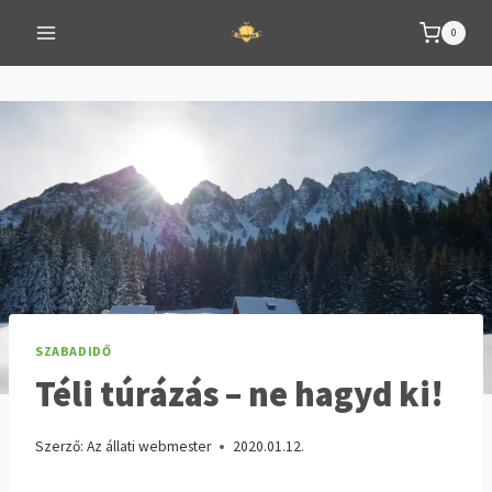
Skip
0
to
content
SZABADIDŐ
Téli túrázás – ne hagyd ki!
Szerző:
Az állati webmester
2020.01.12.