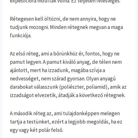
expedícióra indultak volna. Ez teljesen felesleges.
Rétegesen kell öltözni, de nem annyira, hogy ne
tudjunk mozogni. Minden rétegnek megvan a maga
funkciója.
Az első réteg, ami a bőrünkhöz ér, fontos, hogy ne
pamut legyen. A pamut kiváló anyag, de télen nem
ajánlott, mert ha izzadunk, magába szívja a
nedvességet, nem szárad gyorsan. Olyan anyagú
darabokat válasszunk (poliészter, poliamid), amik az
izzadságot elvezetik, átadják a következő rétegnek.
A második réteg az, ami tulajdonképpen melegen
tartja a testünket, ezért a legjobb megoldás, ha ez
egy vagy két polár felső.