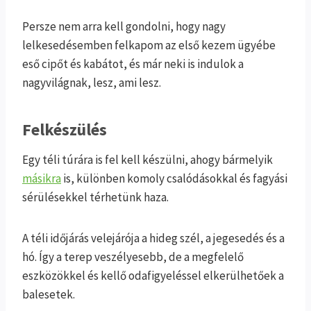
Persze nem arra kell gondolni, hogy nagy
lelkesedésemben felkapom az első kezem ügyébe
eső cipőt és kabátot, és már neki is indulok a
nagyvilágnak, lesz, ami lesz.
Felkészülés
Egy téli túrára is fel kell készülni, ahogy bármelyik
másikra
is, különben komoly csalódásokkal és fagyási
sérülésekkel térhetünk haza.
A téli időjárás velejárója a hideg szél, a jegesedés és a
hó. Így a terep veszélyesebb, de a megfelelő
eszközökkel és kellő odafigyeléssel elkerülhetőek a
balesetek.