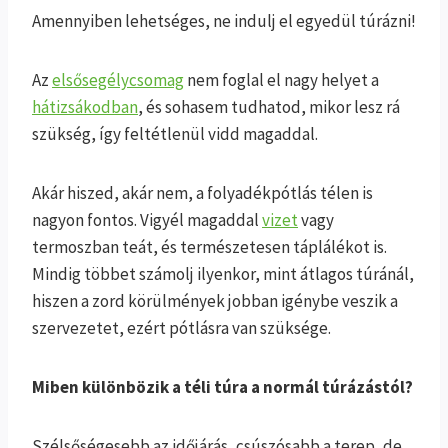
Amennyiben lehetséges, ne indulj el egyedül túrázni!
Az
elsősegélycsomag
nem foglal el nagy helyet a
hátizsákodban
, és sohasem tudhatod, mikor lesz rá
szükség, így feltétlenül vidd magaddal.
Akár hiszed, akár nem, a folyadékpótlás télen is
nagyon fontos. Vigyél magaddal
vizet
vagy
termoszban teát, és természetesen táplálékot is.
Mindig többet számolj ilyenkor, mint átlagos túránál,
hiszen a zord körülmények jobban igénybe veszik a
szervezetet, ezért pótlásra van szüksége.
Miben különbözik a téli túra a normál túrázástól?
Szélsőségesebb az időjárás, csúszósabb a terep, de