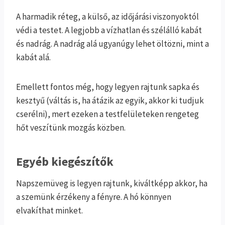
A harmadik réteg, a külső, az időjárási viszonyoktól
védi a testet. A legjobb a vízhatlan és szélálló kabát
és nadrág. A nadrág alá ugyanúgy lehet öltözni, mint a
kabát alá.
Emellett fontos még, hogy legyen rajtunk sapka és
kesztyű (váltás is, ha átázik az egyik, akkor ki tudjuk
cserélni), mert ezeken a testfelületeken rengeteg
hőt veszítünk mozgás közben.
Egyéb kiegészítők
Napszemüveg is legyen rajtunk, kiváltképp akkor, ha
a szemünk érzékeny a fényre. A hó könnyen
elvakíthat minket.