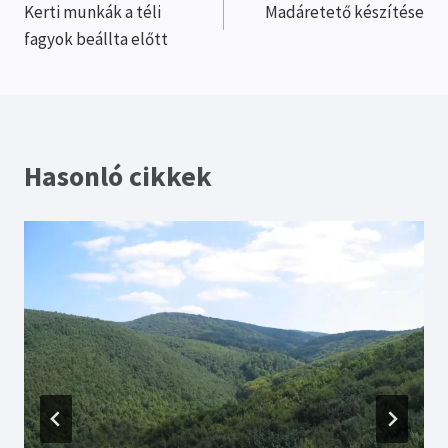
Kerti munkák a téli
Madáretető készítése
navigáció
fagyok beállta előtt
Hasonló cikkek