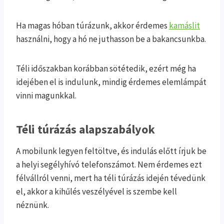
Ha magas hóban túrázunk, akkor érdemes
kamáslit
használni, hogy a hó ne juthasson be a bakancsunkba.
Téli időszakban korábban sötétedik, ezért még ha
idejében el is indulunk, mindig érdemes elemlámpát
vinni magunkkal.
Téli túrázás alapszabályok
A mobilunk legyen feltöltve, és indulás előtt írjuk be
a helyi segélyhívó telefonszámot. Nem érdemes ezt
félvállról venni, mert ha téli túrázás idején tévedünk
el, akkor a kihűlés veszélyével is szembe kell
néznünk.