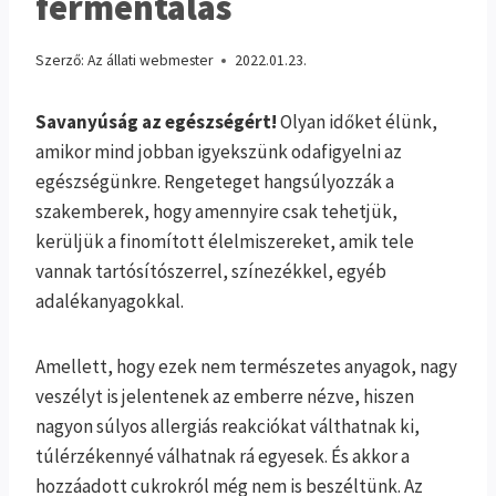
fermentálás
Szerző:
Az állati webmester
2022.01.23.
Savanyúság az egészségért!
Olyan időket élünk,
amikor mind jobban igyekszünk odafigyelni az
egészségünkre. Rengeteget hangsúlyozzák a
szakemberek, hogy amennyire csak tehetjük,
kerüljük a finomított élelmiszereket, amik tele
vannak tartósítószerrel, színezékkel, egyéb
adalékanyagokkal.
Amellett, hogy ezek nem természetes anyagok, nagy
veszélyt is jelentenek az emberre nézve, hiszen
nagyon súlyos allergiás reakciókat válthatnak ki,
túlérzékennyé válhatnak rá egyesek. És akkor a
hozzáadott cukrokról még nem is beszéltünk. Az