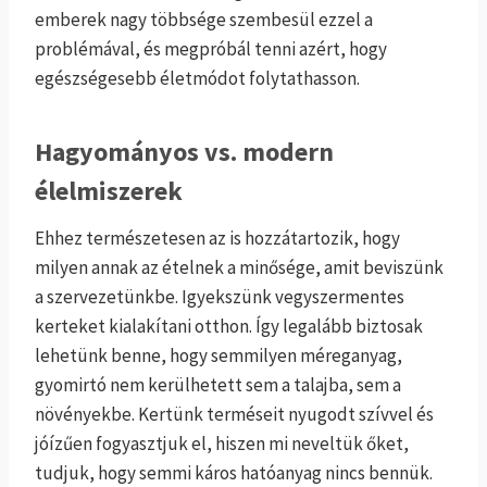
emberek nagy többsége szembesül ezzel a
problémával, és megpróbál tenni azért, hogy
egészségesebb életmódot folytathasson.
Hagyományos vs. modern
élelmiszerek
Ehhez természetesen az is hozzátartozik, hogy
milyen annak az ételnek a minősége, amit beviszünk
a szervezetünkbe. Igyekszünk vegyszermentes
kerteket kialakítani otthon. Így legalább biztosak
lehetünk benne, hogy semmilyen méreganyag,
gyomirtó nem kerülhetett sem a talajba, sem a
növényekbe. Kertünk terméseit nyugodt szívvel és
jóízűen fogyasztjuk el, hiszen mi neveltük őket,
tudjuk, hogy semmi káros hatóanyag nincs bennük.