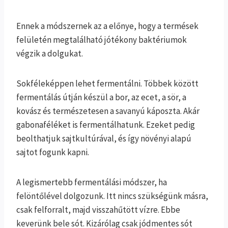
Ennek a módszernek az a előnye, hogy a termések
felületén megtalálható jótékony baktériumok
végzik a dolgukat.
Sokféleképpen lehet fermentálni. Többek között
fermentálás útján készül a bor, az ecet, a sör, a
kovász és természetesen a savanyú káposzta. Akár
gabonaféléket is fermentálhatunk. Ezeket pedig
beolthatjuk sajtkultúrával, és így növényi alapú
sajtot fogunk kapni.
A legismertebb fermentálási módszer, ha
felöntőlével dolgozunk. Itt nincs szükségünk másra,
csak felforralt, majd visszahűtött vízre. Ebbe
keverünk bele sót. Kizárólag csak jódmentes sót