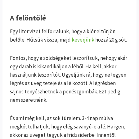
A felöntőlé
Egy liter vizet felforralunk, hogy a klór eltűnjön
belőle. Hűtsük vissza, majd
keverjünk
hozzá 20 g sót.
Fontos, hogy a zöldségeket leszorítsuk, nehogy akár
egy darab is kikandikáljon a léből. Ha kell, akkor
használjunk leszorítót. Ügyeljünk rá, hogy ne legyen
légrés az üveg teteje és a lé között. A légrésben
sajnos tenyészhetnek a penészgombák. Ezt pedig
nem szeretnénk.
És ami még kell, az sok türelem. 3-4 nap múlva
megkóstolhatjuk, hogy elég savanyú-e a lé. Ha igen,
akkor az üveget tegyük a fridzsiderbe. Innentől