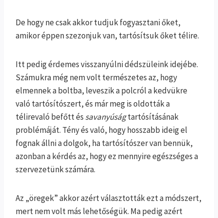
De hogy ne csak akkor tudjuk fogyasztani őket,
amikor éppen szezonjuk van, tartósítsuk őket télire.
Itt pedig érdemes visszanyúlni dédszüleink idejébe.
Számukra még nem volt természetes az, hogy
elmennek a boltba, leveszik a polcról a kedvükre
való tartósítószert, és már meg is oldották a
télirevaló befőtt és
savanyúság
tartósításának
problémáját. Tény és való, hogy hosszabb ideig el
fognak állni a dolgok, ha tartósítószer van bennük,
azonban a kérdés az, hogy ez mennyire egészséges a
szervezetünk számára.
Az „öregek” akkor azért választották ezt a módszert,
mert nem volt más lehetőségük. Ma pedig azért