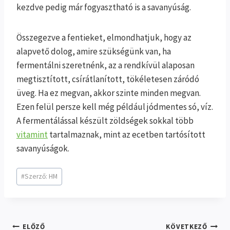
kezdve pedig már fogyasztható is a savanyúság.
Összegezve a fentieket, elmondhatjuk, hogy az
alapvető dolog, amire szükségünk van, ha
fermentálni szeretnénk, az a rendkívül alaposan
megtisztított, csírátlanított, tökéletesen záródó
üveg. Ha ez megvan, akkor szinte minden megvan.
Ezen felül persze kell még például jódmentes só, víz.
A fermentálással készült zöldségek sokkal több
vitamint
tartalmaznak, mint az ecetben tartósított
savanyúságok.
Post
#
Szerző: HM
Tags:
Bejegyzés
ELŐZŐ
KÖVETKEZŐ