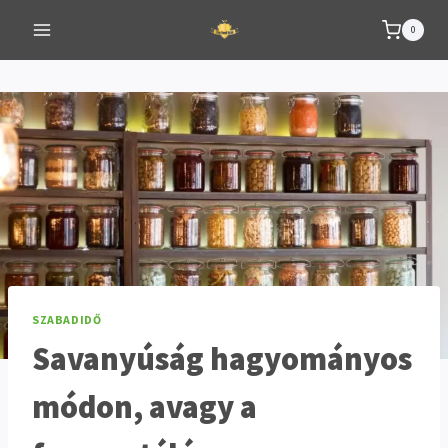
Skip
0
to
content
SZABADIDŐ
Savanyúság hagyományos
módon, avagy a