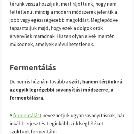
térünk vissza hozzájuk, mert rájöttünk, hogy nem
feltétlenül mindig a modern módszerek jelentik a
jobb vagy egészségesebb megoldást. Meglepődve
tapasztaljuk majd, hogy ezek a dolgok örök
érvényűek maradnak. Hiszen olyan elvek mentén
működnek, amelyek elévülhetetlenek.
Fermentálás
De nem is húznám tovább a
szót, hanem térjünk rá
az egyik legrégebbi savanyítási módszerre, a
fermentálásra.
A
fermentálást
nevezhetjük ugyan savanyításnak, bár
inkább erjesztés. Leginkább zöldségféléket
szoktunk fermentálni.