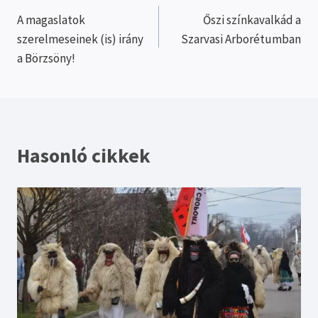
A magaslatok
Őszi színkavalkád a
navigáció
szerelmeseinek (is) irány
Szarvasi Arborétumban
a Börzsöny!
Hasonló cikkek