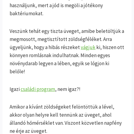
használjunk, mert a jód is megöli a jótékony
baktériumokat.
Veszünk tehát egy tiszta üveget, amibe beletöltjük a
megmosott, megtisztított zöldségféléket. Arra
ügyeljünk, hogy a hibás részeket
vágjuk
ki, hiszen ott
könnyen romlásnak indulhatnak. Minden egyes
növénydarab legyen a lében, egyik se lógjon ki
belőle!
Igazi
családi program
, nem igaz?!
Amikor a kívánt zöldségeket felöntöttük a lével,
akkor olyan helyre kell tennünk az üveget, ahol
állandó hőmérséklet van. Viszont közvetlen napfény
ne érje az üveget.