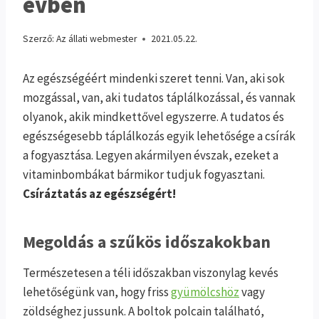
évben
Szerző:
Az állati webmester
2021.05.22.
Az egészségéért mindenki szeret tenni. Van, aki sok
mozgással, van, aki tudatos táplálkozással, és vannak
olyanok, akik mindkettővel egyszerre. A tudatos és
egészségesebb táplálkozás egyik lehetősége a csírák
a fogyasztása. Legyen akármilyen évszak, ezeket a
vitaminbombákat bármikor tudjuk fogyasztani.
Csíráztatás az egészségért!
Megoldás a szűkös időszakokban
Természetesen a téli időszakban viszonylag kevés
lehetőségünk van, hogy friss
gyümölcshöz
vagy
zöldséghez jussunk. A boltok polcain található,