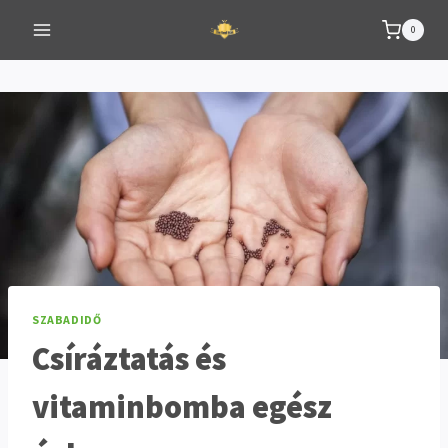
Skip
0
to
content
SZABADIDŐ
Csíráztatás és
vitaminbomba egész