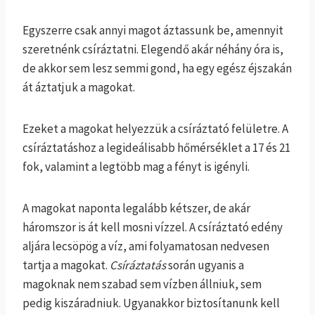
Egyszerre csak annyi magot áztassunk be, amennyit
szeretnénk csíráztatni. Elegendő akár néhány óra is,
de akkor sem lesz semmi gond, ha egy egész éjszakán
át áztatjuk a magokat.
Ezeket a magokat helyezzük a csíráztató felületre. A
csíráztatáshoz a legideálisabb hőmérséklet a 17 és 21
fok, valamint a legtöbb mag a fényt is igényli.
A magokat naponta legalább kétszer, de akár
háromszor is át kell mosni vízzel. A csíráztató edény
aljára lecsöpög a víz, ami folyamatosan nedvesen
tartja a magokat.
Csíráztatás
során ugyanis a
magoknak nem szabad sem vízben állniuk, sem
pedig kiszáradniuk. Ugyanakkor biztosítanunk kell