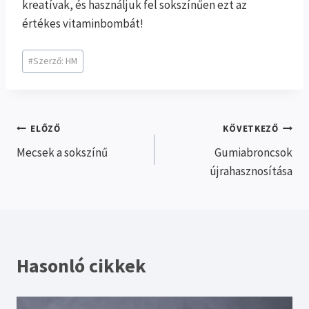
kreatívak, és használjuk fel sokszínűen ezt az
értékes vitaminbombát!
Post
#
Szerző: HM
Tags:
Bejegyzés
ELŐZŐ
KÖVETKEZŐ
Mecsek a sokszínű
Gumiabroncsok
navigáció
újrahasznosítása
Hasonló cikkek