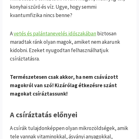
konyhai szűrő és víz. Ugye, hogy semmi
kvantumfizika nincs benne?
A
vetés és palántanevelés időszakában
biztosan
maradtak ránk olyan magok, amiket nem akarunk
kidobni. Ezeket nyugodtan felhasználhatjuk
csíráztatásra.
Természetesen csak akkor, ha nem csávázott
magokról van szó! Kizárólag étkezésre szánt
magokat csíráztassunk!
A csíráztatás előnyei
A csírák tulajdonképpen olyan mikrozöldségek, amik
tele vannak vitaminokkal, ásványi anyagokkal,