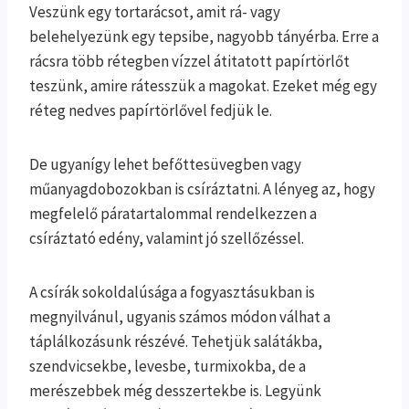
Veszünk egy tortarácsot, amit rá- vagy
belehelyezünk egy tepsibe, nagyobb tányérba. Erre a
rácsra több rétegben vízzel átitatott papírtörlőt
teszünk, amire rátesszük a magokat. Ezeket még egy
réteg nedves papírtörlővel fedjük le.
De ugyanígy lehet befőttesüvegben vagy
műanyagdobozokban is csíráztatni. A lényeg az, hogy
megfelelő páratartalommal rendelkezzen a
csíráztató edény, valamint jó szellőzéssel.
A csírák sokoldalúsága a fogyasztásukban is
megnyilvánul, ugyanis számos módon válhat a
táplálkozásunk részévé. Tehetjük salátákba,
szendvicsekbe, levesbe, turmixokba, de a
merészebbek még desszertekbe is. Legyünk