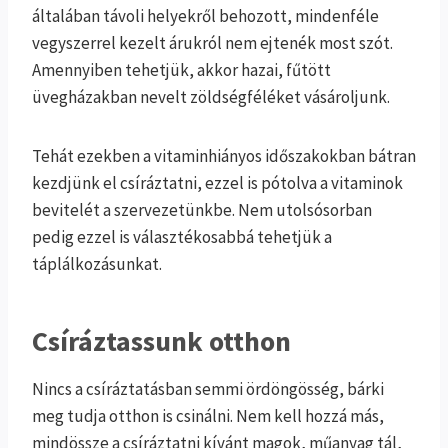
általában távoli helyekről behozott, mindenféle
vegyszerrel kezelt árukról nem ejtenék most szót.
Amennyiben tehetjük, akkor hazai, fűtött
üvegházakban nevelt zöldségféléket vásároljunk.
Tehát ezekben a vitaminhiányos időszakokban bátran
kezdjünk el csíráztatni, ezzel is pótolva a vitaminok
bevitelét a szervezetünkbe. Nem utolsósorban
pedig ezzel is választékosabbá tehetjük a
táplálkozásunkat.
Csíráztassunk otthon
Nincs a csíráztatásban semmi ördöngösség, bárki
meg tudja otthon is csinálni. Nem kell hozzá más,
mindössze a csíráztatni kívánt magok, műanyag tál,