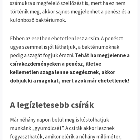
számukra a megfelelő szellőzést is, mert ha ez nem
történik meg, akkor sajnos megjelenhet a penész és a
különböző baktériumok.
Ebben az esetben ehetetlen lesz a csíra. A penészt
ugye szemmel is jól láthatjuk, a baktériumoknak
pedig a szagát fogjuk érezni.
Tehát ha megjelenne a
csírakezdeményeken a penész, illetve
kellemetlen szaga lenne az egésznek, akkor
dobjuk ki a magokat, mert azok már ehetetlenek!
A legízletesebb csírák
Már néhány napon belül meg is kóstolhatjuk
munkánk „gyümölcsét”. A csírák akkor lesznek
fogyaszthatók, amikor elérik a néhány milliméter,