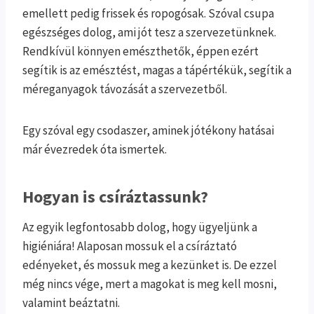
emellett pedig frissek és ropogósak. Szóval csupa
egészséges dolog, ami jót tesz a szervezetünknek.
Rendkívül könnyen emészthetők, éppen ezért
segítik is az emésztést, magas a tápértékük, segítik a
méreganyagok távozását a szervezetből.
Egy szóval egy csodaszer, aminek jótékony hatásai
már évezredek óta ismertek.
Hogyan is csíráztassunk?
Az egyik legfontosabb dolog, hogy ügyeljünk a
higiéniára! Alaposan mossuk el a csíráztató
edényeket, és mossuk meg a kezünket is. De ezzel
még nincs vége, mert a magokat is meg kell mosni,
valamint beáztatni.