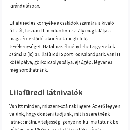
kirándulásban.
Lillafüred és környéke a családok számára is kiváló
úti cél, hiszen itt minden korosztály megtalálja a
maga érdeklődési körének megfelelő
tevékenységet. Hatalmas élmény lehet a gyerekek
számára (is) a Lillafüredi Sport- és Kalandpark. Van itt
kötélpálya, görkorcsolyapálya, ejtőgép, légvár és
még sorolhatnánk.
Lilafüredi látnivalók
Van itt minden, mi szem-szájnak ingere. Az erő legyen
velünk, hogy dönteni tudjunk, mit is szeretnénk
látni/csinálni. A teljesség igénye nélkül mutatunk be
néhány lehetőséget az ide látogatók számára.