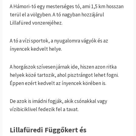
A Hámori-tó egy mesterséges tó, ami 1,5 km hosszan
terül el a völgyben. A tó nagyban hozzájárul
Lillafüred vonzerejéhez.
A tó a vízi sportok, a nyugalomra vágyók és az
ínyencek kedvelt helye.
A horgászok szívesen járnak ide, hiszen azon ritka
helyek közé tartozik, ahol pisztrángot lehet fogni.
Éppen ezért kedvelt az ínyencek körében is.
De azok is imádni fogják, akik csónakkal vagy
vízibiciklivel fedezik fel a tavat.
Lillafüredi Függőkert és