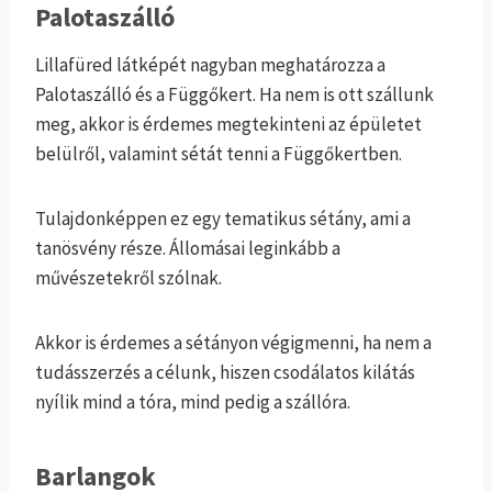
Palotaszálló
Lillafüred látképét nagyban meghatározza a
Palotaszálló és a Függőkert. Ha nem is ott szállunk
meg, akkor is érdemes megtekinteni az épületet
belülről, valamint sétát tenni a Függőkertben.
Tulajdonképpen ez egy tematikus sétány, ami a
tanösvény része. Állomásai leginkább a
művészetekről szólnak.
Akkor is érdemes a sétányon végigmenni, ha nem a
tudásszerzés a célunk, hiszen csodálatos kilátás
nyílik mind a tóra, mind pedig a szállóra.
Barlangok