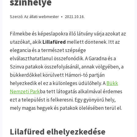
színhelye
Szerző:
Az állati webmester
2021.10.16.
Filmekbe és képeslapokra illő látvány várja azokat az
utazókat, akik
Lillafüred
mellett döntenek. Itt az
elegancia és a természet szépsége
elválaszthatatlanul összefonódik. A Garadna és a
Szinva patakok összefolyásánál, annak völgyében, a
bükkerdőkkel körülvett Hámori-tó partján
helyezkedik el ez a különleges üdülőhely. A
Bükk
Nemzeti Park
ba tett látogatás alkalmával érdemes
ezt a települést is felkeresni. Egy gyönyörű hely,
mely magas hegyek és patakok ölelésében terül el.
Lilafüred elhelyezkedése