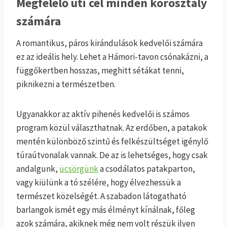
Megfelelő úti cél minden korosztály
számára
A romantikus, páros kirándulások kedvelői számára
ez az ideális hely. Lehet a Hámori-tavon csónakázni, a
függőkertben hosszas, meghitt sétákat tenni,
piknikezni a természetben.
Ugyanakkor az aktív pihenés kedvelői is számos
program közül választhatnak. Az erdőben, a patakok
mentén különböző szintű és felkészültséget igénylő
túraútvonalak vannak. De az is lehetséges, hogy csak
andalgunk,
ücsörgünk
a csodálatos patakparton,
vagy kiülünk a tó szélére, hogy élvezhessük a
természet közelségét. A szabadon látogatható
barlangok ismét egy más élményt kínálnak, főleg
azok számára, akiknek még nem volt részük ilyen