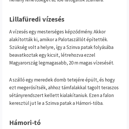
Lillafüredi vízesés
A vízesés egy mesterséges képződmény. Akkor
alakították ki, amikor a Palotaszállót építették.
Szükség volt a helyre, így a Szinva patak folyásába
beavatkoztak egy kicsit, létrehozva ezzel
Magyarország legmagasabb, 20 m magas vízesését.
A szálló egy meredek domb tetejére épült, és hogy
ezt megerősítsék, ahhoz támfalakkal tagolt teraszos
sétányrendszert kellett kialakítaniuk. Ezen a falon
keresztül jut le a Szinva patak a Hámori-tóba.
Hámori-tó