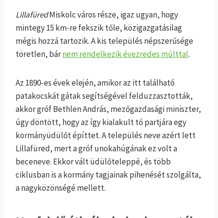
Lillafüred
Miskolc város része, igaz ugyan, hogy
mintegy 15 km-re fekszik tőle, közigazgatásilag
mégis hozzá tartozik. A kis település népszerűsége
töretlen, bár
nem rendelkezik évezredes múlttal
.
Az 1890-es évek elején, amikor az itt található
patakocskát gátak segítségével felduzzasztották,
akkor gróf Bethlen András, mezőgazdasági miniszter,
úgy döntött, hogy az így kialakult tó partjára egy
kormányüdülőt építtet. A település neve azért lett
Lillafüred, mert a gróf unokahúgának ez volt a
beceneve. Ekkor vált üdülőteleppé, és több
ciklusban is a kormány tagjainak pihenését szolgálta,
a nagyközönségé mellett.