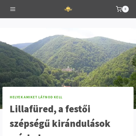
Skip
0
to
content
HELYEK AMIKET LÁTNOD KELL
Lillafüred, a festői
szépségű kirándulások