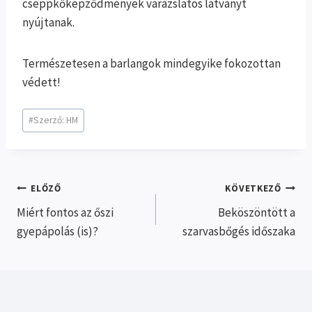
cseppkőképződmények varázslatos látványt
nyújtanak.
Természetesen a barlangok mindegyike fokozottan
védett!
Post
#
Szerző: HM
Tags:
Bejegyzés
ELŐZŐ
KÖVETKEZŐ
Miért fontos az őszi
Beköszöntött a
navigáció
gyepápolás (is)?
szarvasbőgés időszaka