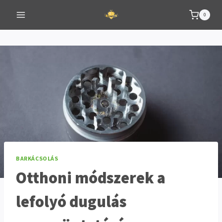
Skip
0
to
content
BARKÁCSOLÁS
Otthoni módszerek a
lefolyó dugulás