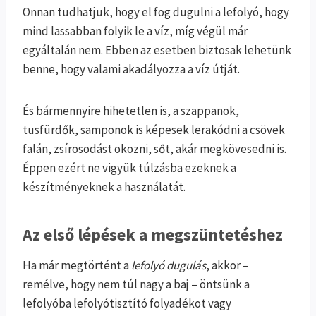
Onnan tudhatjuk, hogy el fog dugulni a lefolyó, hogy
mind lassabban folyik le a víz, míg végül már
egyáltalán nem. Ebben az esetben biztosak lehetünk
benne, hogy valami akadályozza a víz útját.
És bármennyire hihetetlen is, a szappanok,
tusfürdők, samponok is képesek lerakódni a csövek
falán, zsírosodást okozni, sőt, akár megkövesedni is.
Éppen ezért ne vigyük túlzásba ezeknek a
készítményeknek a használatát.
Az első lépések a megszüntetéshez
Ha már megtörtént a
lefolyó dugulás
, akkor –
remélve, hogy nem túl nagy a baj – öntsünk a
lefolyóba lefolyótisztító folyadékot vagy