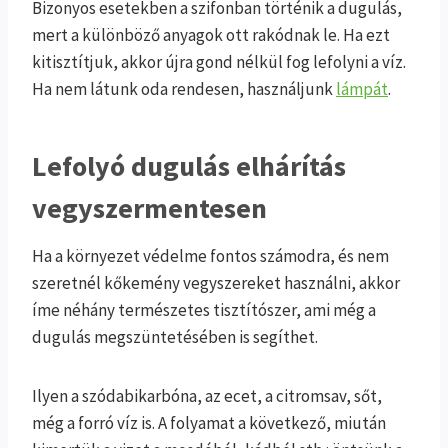
Bizonyos esetekben a szifonban történik a dugulás,
mert a különböző anyagok ott rakódnak le. Ha ezt
kitisztítjuk, akkor újra gond nélkül fog lefolyni a víz.
Ha nem látunk oda rendesen, használjunk
lámpát
.
Lefolyó dugulás elhárítás
vegyszermentesen
Ha a környezet védelme fontos számodra, és nem
szeretnél kőkemény vegyszereket használni, akkor
íme néhány természetes tisztítószer, ami még a
dugulás megszüntetésében is segíthet.
Ilyen a szódabikarbóna, az ecet, a citromsav, sőt,
még a forró víz is. A folyamat a következő, miután