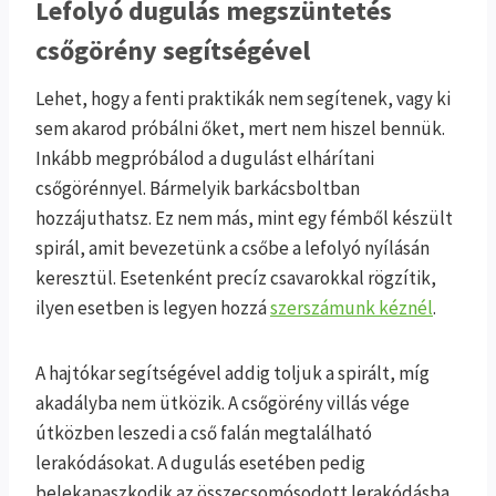
Lefolyó dugulás megszüntetés
csőgörény segítségével
Lehet, hogy a fenti praktikák nem segítenek, vagy ki
sem akarod próbálni őket, mert nem hiszel bennük.
Inkább megpróbálod a dugulást elhárítani
csőgörénnyel. Bármelyik barkácsboltban
hozzájuthatsz. Ez nem más, mint egy fémből készült
spirál, amit bevezetünk a csőbe a lefolyó nyílásán
keresztül. Esetenként precíz csavarokkal rögzítik,
ilyen esetben is legyen hozzá
szerszámunk kéznél
.
A hajtókar segítségével addig toljuk a spirált, míg
akadályba nem ütközik. A csőgörény villás vége
útközben leszedi a cső falán megtalálható
lerakódásokat. A dugulás esetében pedig
belekapaszkodik az összecsomósodott lerakódásba,