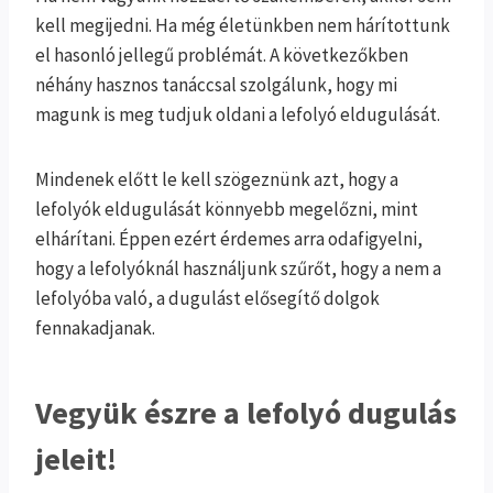
kell megijedni. Ha még életünkben nem hárítottunk
el hasonló jellegű problémát. A következőkben
néhány hasznos tanáccsal szolgálunk, hogy mi
magunk is meg tudjuk oldani a lefolyó eldugulását.
Mindenek előtt le kell szögeznünk azt, hogy a
lefolyók eldugulását könnyebb megelőzni, mint
elhárítani. Éppen ezért érdemes arra odafigyelni,
hogy a lefolyóknál használjunk szűrőt, hogy a nem a
lefolyóba való, a dugulást elősegítő dolgok
fennakadjanak.
Vegyük észre a lefolyó dugulás
jeleit!