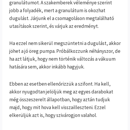
granulátumot. A szakemberek véleménye szerint
jobb a folyadék, mert a granulátum is okozhat
dugulást. Járjunk el a csomagoláson megtalálható
utasítások szerint, és várjuk az eredményt.
Ha ezzel nem sikerül megszüntetni a dugulást, akkor
jöhet a jó öreg pumpa. Próbálkozzunk néhányszor, de
ha azt látjuk, hogy nem történik változás a vákuum
hatására sem, akkor inkább hagyjuk.
Ebben az esetben ellenőrizzük a szifont. Ha kell,
akkor nyugodtan jelöljük meg az egyes darabokat
még összeszerelt állapotban, hogy aztán tudjuk
majd, hogy mit hova kell visszailleszteni. Ezzel
elkerüljük azt is, hogy szivárogjon valahol.