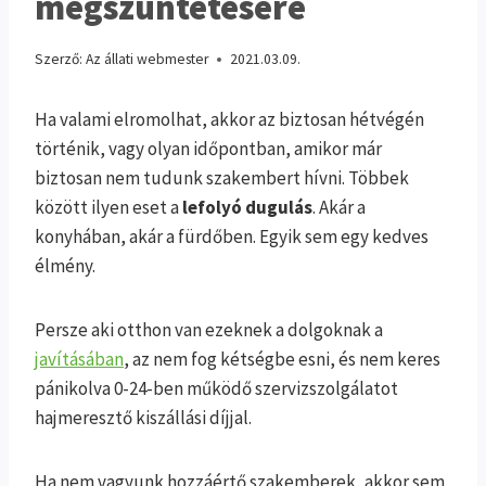
megszüntetésére
Szerző:
Az állati webmester
2021.03.09.
Ha valami elromolhat, akkor az biztosan hétvégén
történik, vagy olyan időpontban, amikor már
biztosan nem tudunk szakembert hívni. Többek
között ilyen eset a
lefolyó dugulás
. Akár a
konyhában, akár a fürdőben. Egyik sem egy kedves
élmény.
Persze aki otthon van ezeknek a dolgoknak a
javításában
, az nem fog kétségbe esni, és nem keres
pánikolva 0-24-ben működő szervizszolgálatot
hajmeresztő kiszállási díjjal.
Ha nem vagyunk hozzáértő szakemberek, akkor sem