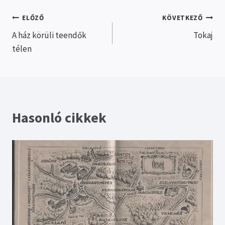
Bejegyzés
ELŐZŐ
KÖVETKEZŐ
A ház körüli teendők
Tokaj
navigáció
télen
Hasonló cikkek