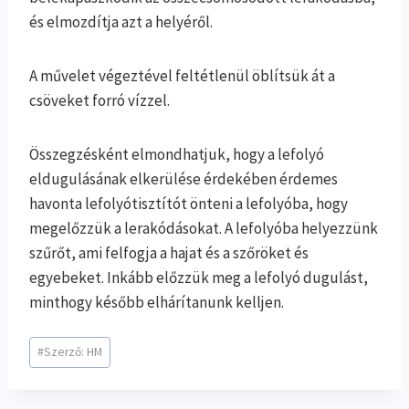
és elmozdítja azt a helyéről.
A művelet végeztével feltétlenül öblítsük át a
csöveket forró vízzel.
Összegzésként elmondhatjuk, hogy a lefolyó
eldugulásának elkerülése érdekében érdemes
havonta lefolyótisztítót önteni a lefolyóba, hogy
megelőzzük a lerakódásokat. A lefolyóba helyezzünk
szűrőt, ami felfogja a hajat és a szőröket és
egyebeket. Inkább előzzük meg a lefolyó dugulást,
minthogy később elhárítanunk kelljen.
Post
#
Szerző: HM
Tags: