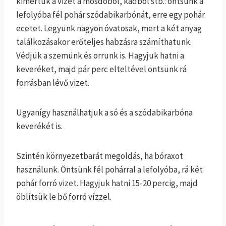
kimertük a vizet a mosdóból, kádból stb.: öntsünk a
lefolyóba fél pohár szódabikarbónát, erre egy pohár
ecetet. Legyünk nagyon óvatosak, mert a két anyag
találkozásakor erőteljes habzásra számíthatunk.
Védjük a szemünk és orrunk is. Hagyjuk hatni a
keveréket, majd pár perc elteltével öntsünk rá
forrásban lévő vizet.
Ugyanígy használhatjuk a só és a szódabikarbóna
keverékét is.
Szintén környezetbarát megoldás, ha bóraxot
használunk. Öntsünk fél pohárral a lefolyóba, rá két
pohár forró vizet. Hagyjuk hatni 15-20 percig, majd
öblítsük le bő forró vízzel.