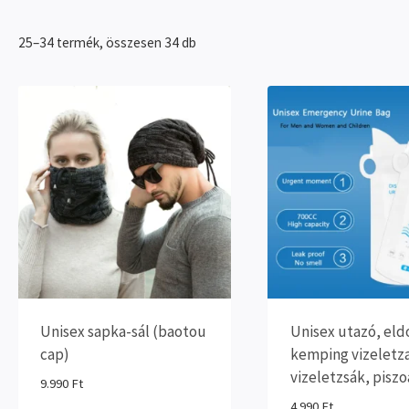
Sorted
25–34 termék, összesen 34 db
by
popularity
Unisex sapka-sál (baotou
Unisex utazó, eld
cap)
kemping vizeletz
vizeletzsák, piszo
9.990
Ft
4.990
Ft