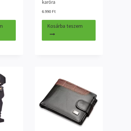
karóra
6.990
Ft
em
Kosárba teszem