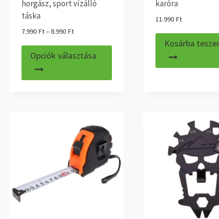
horgász, sport vízálló
karóra
táska
11.990
Ft
Ártartomány:
7.990
Ft
–
8.990
Ft
7.990 Ft
Kosárba tesz
Ennek
-
Opciók választása
a
8.990 Ft
terméknek
több
variációja
van.
A
változatok
a
termékoldalon
választhatók
ki