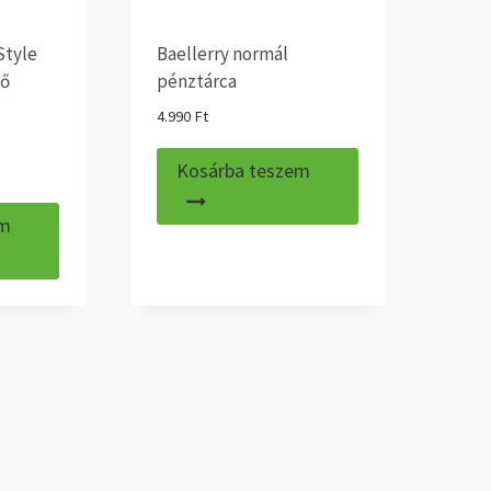
Style
Baellerry normál
lő
pénztárca
4.990
Ft
Kosárba teszem
em