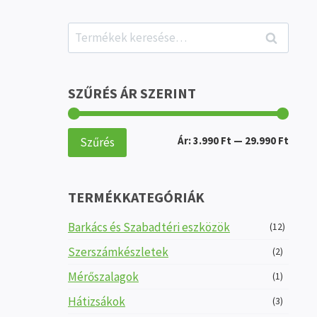
Keresés
Keresés
a
következőre:
SZŰRÉS ÁR SZERINT
Min
Max
Ár:
3.990 Ft
—
29.990 Ft
Szűrés
ár
ár
TERMÉKKATEGÓRIÁK
Barkács és Szabadtéri eszközök
(12)
Szerszámkészletek
(2)
Mérőszalagok
(1)
Hátizsákok
(3)