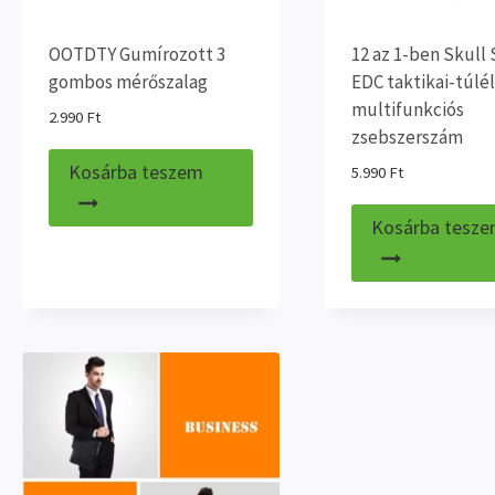
OOTDTY Gumírozott 3
12 az 1-ben Skull 
gombos mérőszalag
EDC taktikai-túlé
multifunkciós
2.990
Ft
zsebszerszám
Kosárba teszem
5.990
Ft
Kosárba tesz