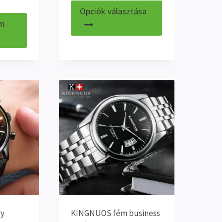
Ennek
-
Opciók választása
a
5.990 Ft
em
terméknek
több
variációja
van.
A
változatok
a
termékoldalon
választhatók
ki
y
KINGNUOS fém business