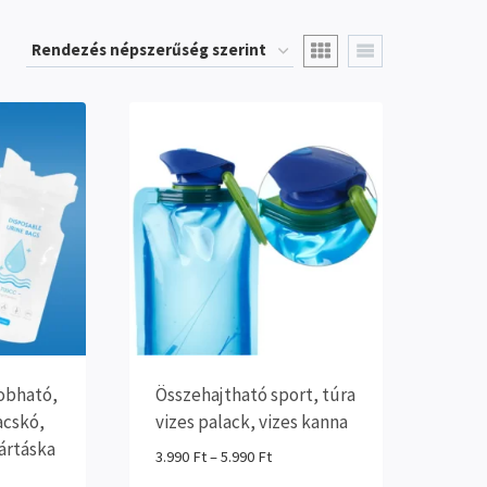
obható,
Összehajtható sport, túra
acskó,
vizes palack, vizes kanna
ártáska
Ártartomány:
3.990
Ft
–
5.990
Ft
3.990 Ft