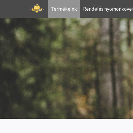
Skip
Termékeink
Rendelés nyomonköve
to
content