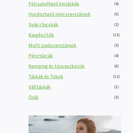
Felcsatolható kistáskák
(4)
Hordozható mini szerszámok
(5)
Svájci bicskák
(2)
Kiegészítők
(13)
Multi zsebszerszámok
(3)
Pénztárcák
(4)
Kemping és túra eszközök
(6)
Táskák és Tokok
(12)
Válltáskák
(1)
Órák
(3)