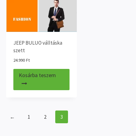
JEEP BULUO válltáska
szett
24.990
Ft
Kosárba teszem
←
1
2
3