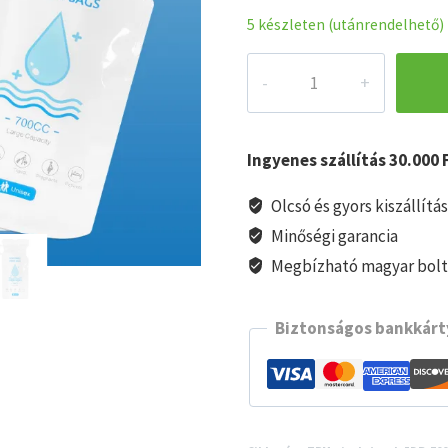
5 készleten (utánrendelhető)
Unisex
utazó,
eldobható,
kemping
Ingyenes szállítás 30.000 F
vizeletzacskó,
vizeletzsák,
Olcsó és gyors kiszállítá
piszoártáska
Minőségi garancia
mennyiség
Megbízható magyar bol
Biztonságos bankkárty