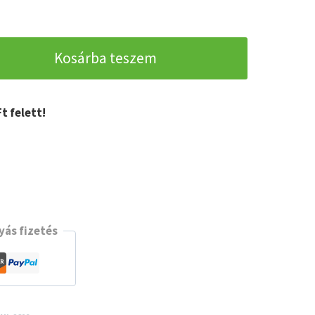
Kosárba teszem
t felett!
s
t
ás fizetés