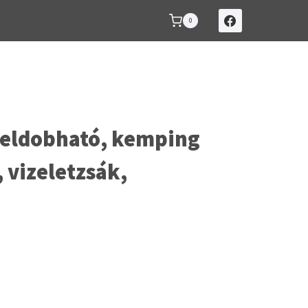
0
 eldobható, kemping
 vizeletzsák,