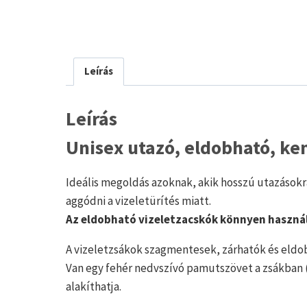
Leírás
Leírás
Unisex utazó, eldobható, ke
Ideális megoldás azoknak, akik hosszú utazások
aggódni a vizeletürítés miatt.
Az eldobható vizeletzacskók könnyen használ
A vizeletzsákok szagmentesek, zárhatók és eldob
Van egy fehér nedvszívó pamutszövet a zsákban (
alakíthatja.