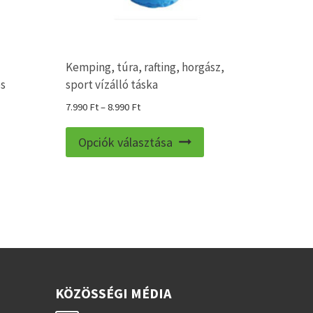
Kemping, túra, rafting, horgász,
ós
sport vízálló táska
Ártartomány:
7.990
Ft
–
8.990
Ft
7.990 Ft
Ennek
-
Opciók választása
a
8.990 Ft
terméknek
több
variációja
van.
A
változatok
a
KÖZÖSSÉGI MÉDIA
termékoldalon