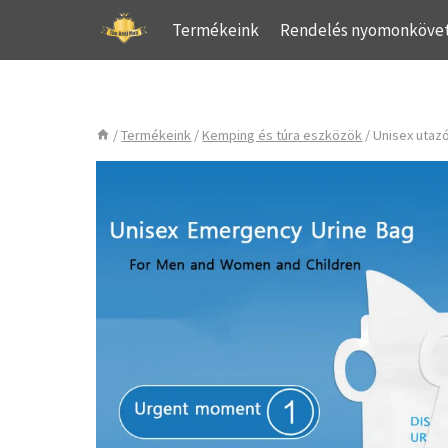
Skip
Termékeink
Rendelés nyomonköve
to
content
/
Termékeink
/
Kemping és túra eszközök
/
Unisex utazó