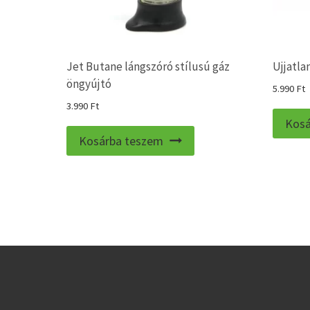
Jet Butane lángszóró stílusú gáz
Ujjatla
öngyújtó
5.990
Ft
3.990
Ft
Kosá
Kosárba teszem