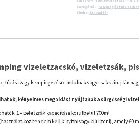
Cikkszám:
TRM-vizeletzsak-5DB-700
Kategóriák:
Kemping és túra eszkö
Címke:
Szabadtér
mping vizeletzacskó, vizeletzsák, pi
ra, túrára vagy kempingezésre indulnak vagy csak szimplán na
hatók, kényelmes megoldást nyújtanak a sürgősségi vizel
hatók. 1 vizeletzsák kapacitása körülbelül 700ml.
használat közben nem kell kinyitni vagy kiüríteni), amely 60 