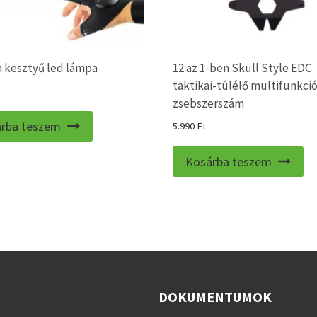
n kesztyű led lámpa
12 az 1-ben Skull Style EDC
taktikai-túlélő multifunkci
zsebszerszám
rba teszem
5.990
Ft
Kosárba teszem
DOKUMENTUMOK