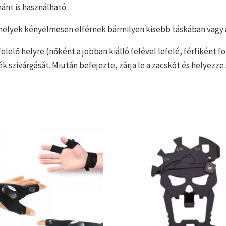
ánt is használható.
melyek kényelmesen elférnek bármilyen kisebb táskában vagy a
elelő helyre (nőként a jobban kiálló felével lefelé, férfiként f
 szivárgását. Miután befejezte, zárja le a zacskót és helyezz