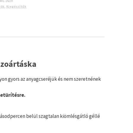
ML-2619
zök
,
Kiegészítők
szoártáska
gyon gyors az anyagcseréjük és nem szeretnének
etürítésre.
másodpercen belül szagtalan kiömlésgátló géllé