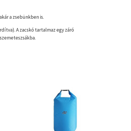
kár a zsebünkben is.
ordítva). A zacskó tartalmaz egy záró
e szemeteszsákba.