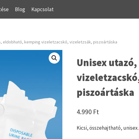
tése
Blog
Kapcsolat
, eldobható, kemping vizeletzacskó, vizeletzsák, piszoártáska
Unisex utazó,
vizeletzacskó,
piszoártáska
4.990
Ft
Kicsi, összehajtható, unisex.