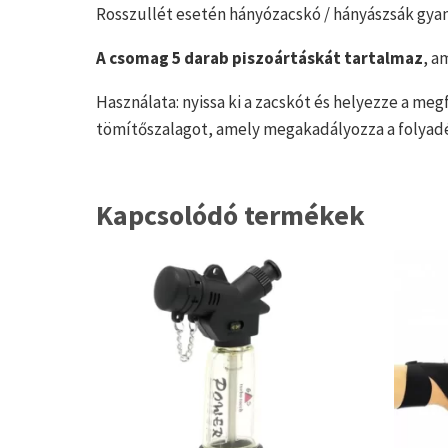
Rosszullét esetén hányózacskó / hányászsák gyan
A csomag 5 darab piszoártáskát tartalmaz
, a
Használata: nyissa ki a zacskót és helyezze a megf
tömítőszalagot, amely megakadályozza a folyadék
Kapcsolódó termékek