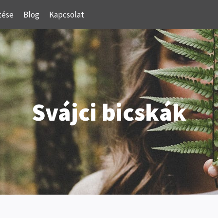
tése
Blog
Kapcsolat
Svájci bicskák