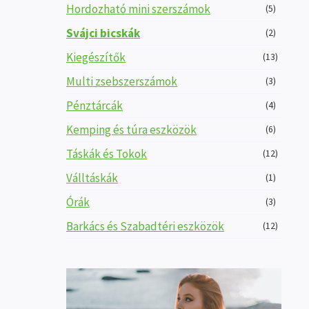
Hordozható mini szerszámok
(5)
Svájci bicskák
(2)
Kiegészítők
(13)
Multi zsebszerszámok
(3)
Pénztárcák
(4)
Kemping és túra eszközök
(6)
Táskák és Tokok
(12)
Válltáskák
(1)
Órák
(3)
Barkács és Szabadtéri eszközök
(12)