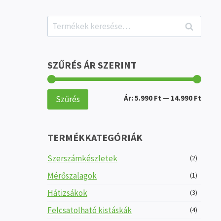
Keresés
Keresés
a
következőre:
SZŰRÉS ÁR SZERINT
Min
Max
Ár:
5.990 Ft
—
14.990 Ft
Szűrés
ár
ár
TERMÉKKATEGÓRIÁK
Szerszámkészletek
(2)
Mérőszalagok
(1)
Hátizsákok
(3)
Felcsatolható kistáskák
(4)