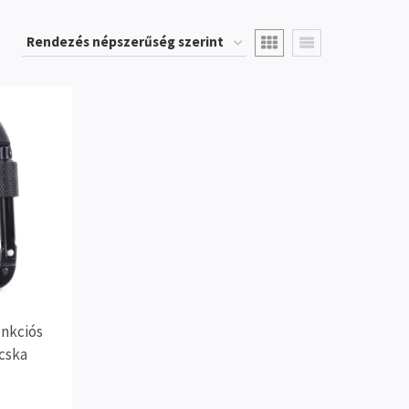
unkciós
icska