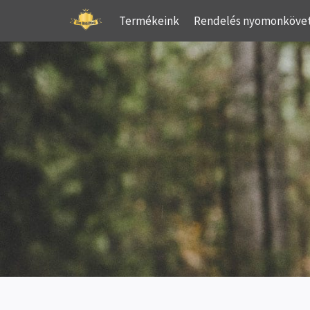
Skip
Termékeink
Rendelés nyomonköve
to
content