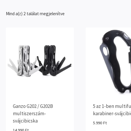
Sorted
Mind a(z) 2 találat megjelenítve
by
popularity
Ganzo G202 / G202B
5 az 1-ben multif
multiszerszám-
karabiner-svájcib
svájcibicska
5.990
Ft
14.990
Ft