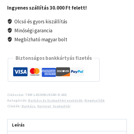
lámpa
Ingyenes szállítás 30.000 Ft felett!
mennyiség
Olcsó és gyors kiszállítás
Minőségi garancia
Megbízható magyar bolt
Biztonságos bankkártyás fizetés
Cikkszám:
TRM-L43289HJK34H-R-486
Kategóriák:
Barkács és Szabadtéri eszközök
,
Kiegészítők
Címkék:
Barkács
,
Survival
,
Szabadtér
Leírás