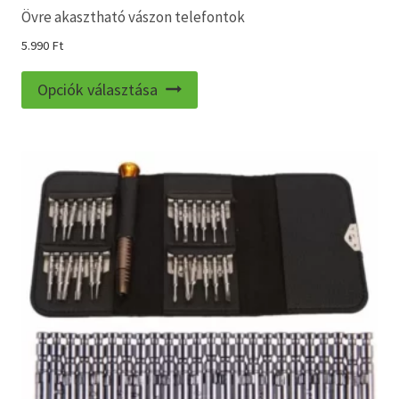
Övre akasztható vászon telefontok
5.990
Ft
Ennek
Opciók választása
a
terméknek
több
variációja
van.
A
változatok
a
termékoldalon
választhatók
ki