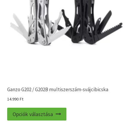
Ganzo G202 / G202B multiszerszám-svájcibicska
14.990
Ft
Ennek
Opciók választása
a
terméknek