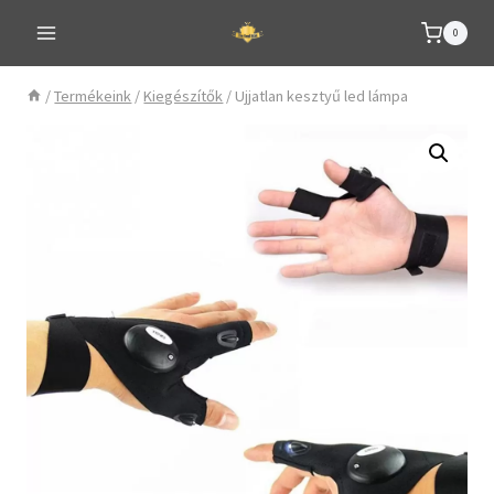
Skip
0
to
content
/
Termékeink
/
Kiegészítők
/
Ujjatlan kesztyű led lámpa