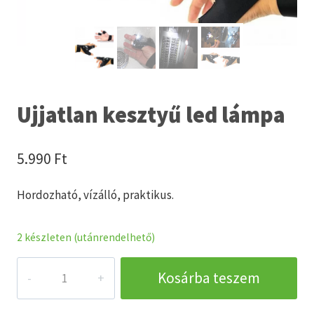
Ujjatlan kesztyű led lámpa
5.990
Ft
Hordozható, vízálló, praktikus.
2 készleten (utánrendelhető)
Ujjatlan
Kosárba teszem
kesztyű
led