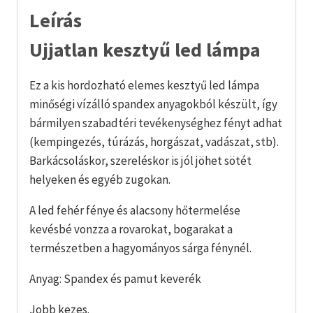
Leírás
Ujjatlan kesztyű led lámpa
Ez a kis hordozható elemes kesztyű led lámpa
minőségi vízálló spandex anyagokból készült, így
bármilyen szabadtéri tevékenységhez fényt adhat
(kempingezés, túrázás, horgászat, vadászat, stb).
Barkácsoláskor, szereléskor is jól jöhet sötét
helyeken és egyéb zugokan.
A led fehér fénye és alacsony hőtermelése
kevésbé vonzza a rovarokat, bogarakat a
természetben a hagyományos sárga fénynél.
Anyag: Spandex és pamut keverék
Jobb kezes.