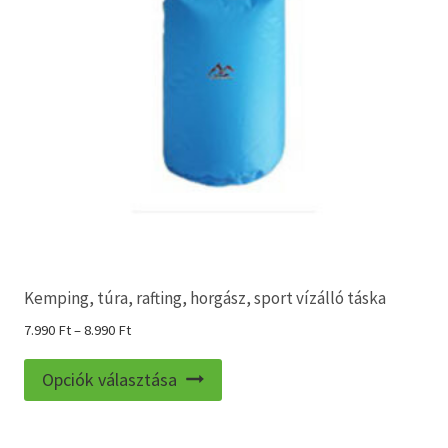
Kemping, túra, rafting, horgász, sport vízálló táska
Ártartomány:
7.990
Ft
–
8.990
Ft
7.990 Ft
Ennek
-
Opciók választása
a
8.990 Ft
terméknek