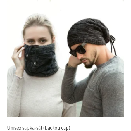
több
variációja
van.
A
változatok
a
termékoldalon
választhatók
ki
Unisex sapka-sál (baotou cap)