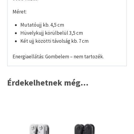
Méret:
Mutatóujj kb. 4,5 cm
Hüvelykujj körülbelül 3,5 cm
Két ujj közötti távolság kb. 7 cm
Energiaellátás: Gombelem – nem tartozék.
Érdekelhetnek még…