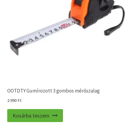
OOTDTY Gumírozott 3 gombos mérőszalag
2.990
Ft
Kosárba teszem