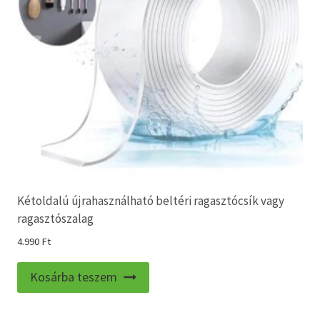
választhatók
ki
Kétoldalú újrahasználható beltéri ragasztócsík vagy
ragasztószalag
4.990
Ft
Kosárba teszem