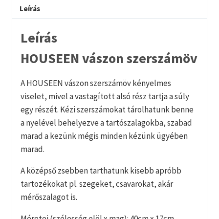
Leírás
Leírás
HOUSEEN vászon szerszámöv
A HOUSEEN vászon szerszámöv kényelmes
viselet, mivel a vastagított alsó rész tartja a súly
egy részét. Kézi szerszámokat tárolhatunk benne
a nyelével behelyezve a tartószalagokba, szabad
marad a kezünk mégis minden kézünk ügyében
marad.
A középső zsebben tarthatunk kisebb apróbb
tartozékokat pl. szegeket, csavarokat, akár
mérőszalagot is.
Méretei (szélesség elöl x mag): 40cm x 17cm