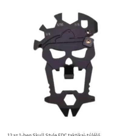
12 az 1-ben Skull Style EDC taktikai-túlélő