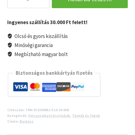
vászon
szerszámöv
mennyiség
Ingyenes szállítás 30.000 Ft felett!
Olcsó és gyors kiszállítás
Minőségi garancia
Megbízható magyar bolt
Biztonságos bankkártyás fizetés
Cikkszám:
TRM-HI15049A1-E14-19-05B
Kategóriák:
Felcsatolható kistáskák
,
Táskák és Tokok
Címke:
Barkács