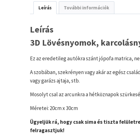
Leírás
További információk
Leírás
3D Lövésnyomok, karcolásn
Ez az eredetileg autókra szánt jópofa matrica, n
A szobában, szekrényen vagy akár az egész család
vagy garázs ajtaja, stb.
Mosolyt csal az arcunkra a hétköznapok szürkes
Méretei: 20cm x 30cm
Ügyeljük rá, hogy csak sima és tiszta felületr
felragasztjuk!