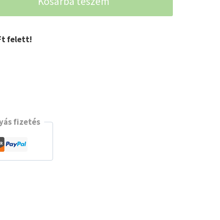
Kosárba teszem
t felett!
s
t
ás fizetés