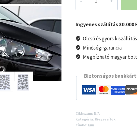
Lövésnyomok
autó
matrica
Ingyenes szállítás 30.000 F
mennyiség
Olcsó és gyors kiszállítá
Minőségi garancia
Megbízható magyar bol
Biztonságos bankkárty
Cikkszám:
N/A
Kategória:
Kiegészítők
Címke:
Fun