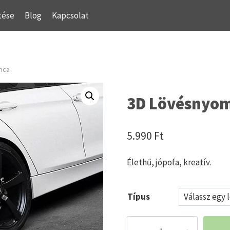
tése
Blog
Kapcsolat
ica
3D Lövésnyom
5.990
Ft
Élethű, jópofa, kreatív.
Típus
3D