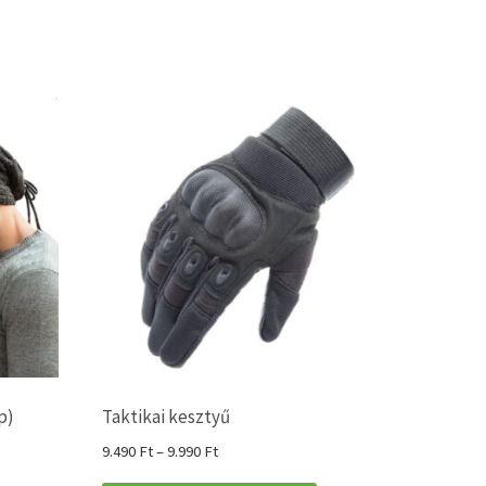
p)
Taktikai kesztyű
Ártartomány:
9.490
Ft
–
9.990
Ft
9.490 Ft