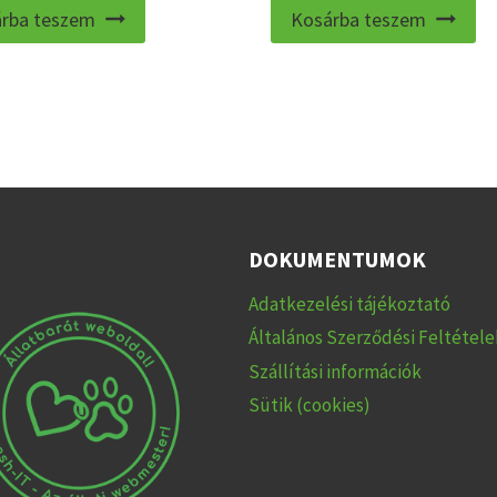
rba teszem
Kosárba teszem
DOKUMENTUMOK
Adatkezelési tájékoztató
Általános Szerződési Feltétele
Szállítási információk
Sütik (cookies)