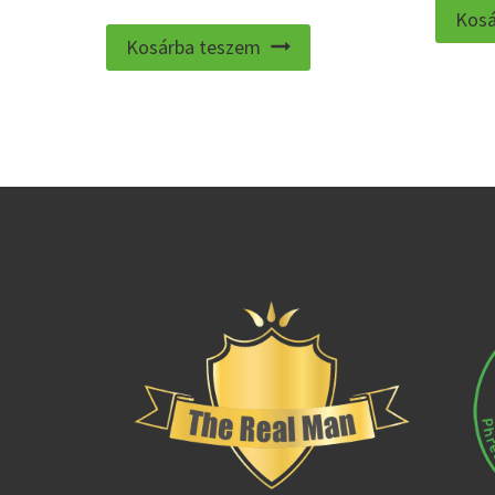
Kosá
Kosárba teszem