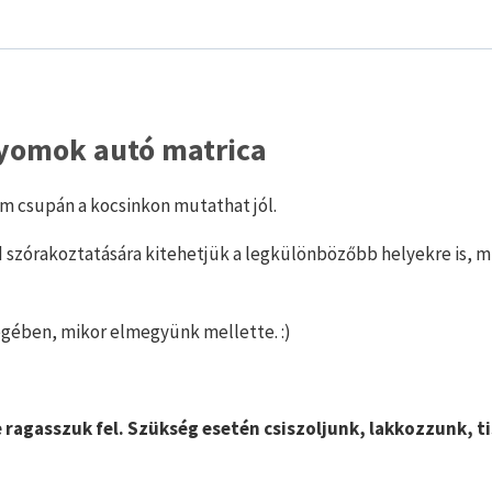
yomok autó matrica
em csupán a kocsinkon mutathat jól.
 szórakoztatására kitehetjük a legkülönbözőbb helyekre is, mi
égében, mikor elmegyünk mellette. :)
e ragasszuk fel. Szükség esetén csiszoljunk, lakkozzunk, t