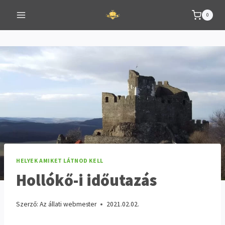
Skip
0
to
content
HELYEK AMIKET LÁTNOD KELL
Hollókő-i időutazás
Szerző:
Az állati webmester
2021.02.02.