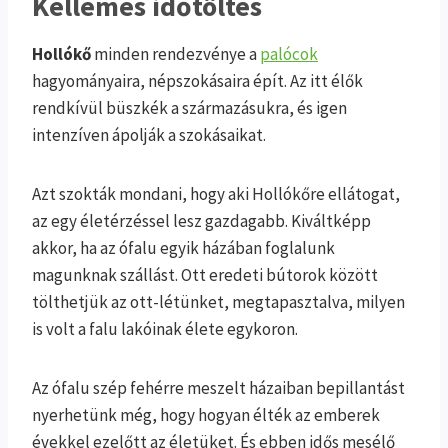
Kellemes időtöltés
Hollókő
minden rendezvénye a
palócok
hagyományaira, népszokásaira épít. Az itt élők
rendkívül büszkék a származásukra, és igen
intenzíven ápolják a szokásaikat.
Azt szokták mondani, hogy aki Hollókőre ellátogat,
az egy életérzéssel lesz gazdagabb. Kiváltképp
akkor, ha az ófalu egyik házában foglalunk
magunknak szállást. Ott eredeti bútorok között
tölthetjük az ott-létünket, megtapasztalva, milyen
is volt a falu lakóinak élete egykoron.
Az ófalu szép fehérre meszelt házaiban bepillantást
nyerhetünk még, hogy hogyan élték az emberek
évekkel ezelőtt az életüket. És ebben idős mesélő