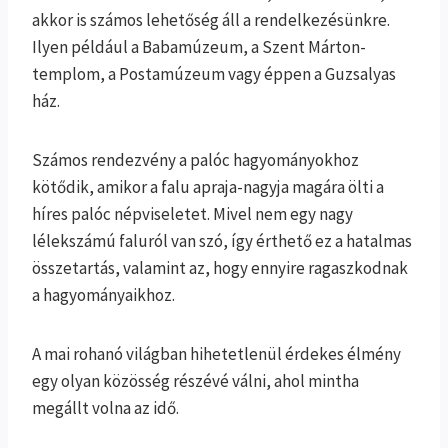
akkor is számos lehetőség áll a rendelkezésünkre.
Ilyen például a Babamúzeum, a Szent Márton-
templom, a Postamúzeum vagy éppen a Guzsalyas
ház.
Számos rendezvény a palóc hagyományokhoz
kötődik, amikor a falu apraja-nagyja magára ölti a
híres palóc népviseletet. Mivel nem egy nagy
lélekszámú faluról van szó, így érthető ez a hatalmas
összetartás, valamint az, hogy ennyire ragaszkodnak
a hagyományaikhoz.
A mai rohanó világban hihetetlenül érdekes élmény
egy olyan közösség részévé válni, ahol mintha
megállt volna az idő.