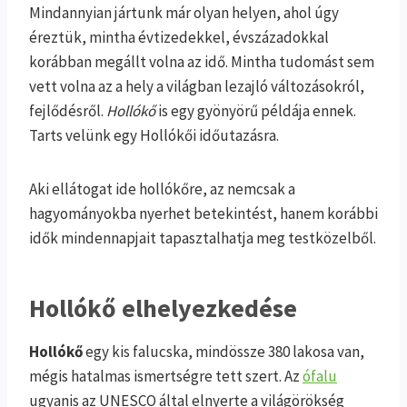
Mindannyian jártunk már olyan helyen, ahol úgy
éreztük, mintha évtizedekkel, évszázadokkal
korábban megállt volna az idő. Mintha tudomást sem
vett volna az a hely a világban lezajló változásokról,
fejlődésről.
Hollókő
is egy gyönyörű példája ennek.
Tarts velünk egy Hollókői
időutazásra.
Aki ellátogat ide hollókőre, az nemcsak a
hagyományokba nyerhet betekintést, hanem korábbi
idők mindennapjait tapasztalhatja meg testközelből.
Hollókő elhelyezkedése
Hollókő
egy kis falucska, mindössze 380 lakosa van,
mégis hatalmas ismertségre tett szert. Az
ófalu
ugyanis az UNESCO által elnyerte a világörökség