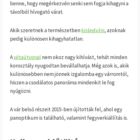
benne, hogy megérkezvén senki sem fogja kihagyni a
távolból hívogató várat.
Akik szeretnek a természetben
kirándulni
, azoknak
pedig különösen kihagyhatatlan.
A
sétaútvonal
nem okoz nagy kihívást, tehát minden
korosztály nyugodtan bevállalhatja. Még azok is, akik
különösebben nem jönnek izgalomba egy várromtól,
hiszen a csodálatos panoráma mindenkit le fog
nyűgözni.
A vár belső részeit 2015-ben újították fel, ahol egy
panoptikum is található, valamint fegyverkiállítás is.