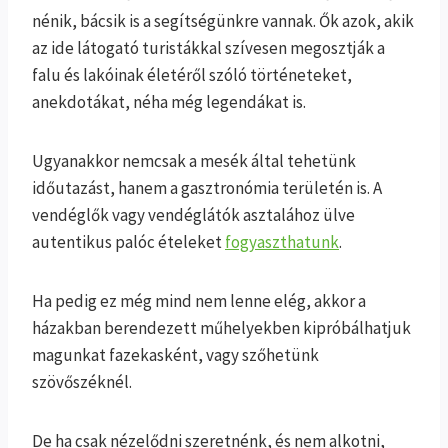
nénik, bácsik is a segítségünkre vannak. Ők azok, akik
az ide látogató turistákkal szívesen megosztják a
falu és lakóinak életéről szóló történeteket,
anekdotákat, néha még legendákat is.
Ugyanakkor nemcsak a mesék által tehetünk
időutazást, hanem a gasztronómia területén is. A
vendéglők vagy vendéglátók asztalához ülve
autentikus palóc ételeket
fogyaszthatunk
.
Ha pedig ez még mind nem lenne elég, akkor a
házakban berendezett műhelyekben kipróbálhatjuk
magunkat fazekasként, vagy szőhetünk
szövőszéknél.
De ha csak nézelődni szeretnénk, és nem alkotni,