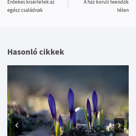
Érdekes kísérletek az
A ház körüli teendők
navigáció
egész családnak
télen
Hasonló cikkek