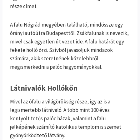
része címet.
A falu Nógrád megyében található, mindössze egy
órányi autóútra Budapesttől. Zsákfalunak is nevezik,
mivel csak egyetlen út vezet ide. A falu határát egy
fekete holló őrzi. Szívből javasoljuk mindazok
számára, akik szeretnének közelebbről
megismerkedni a palóc hagyományokkal.
Látnivalók Hollókőn
Mivel az ófalu a világörökség része, így az is a
legismertebb látnivaló. A több mint 100 éves
kontyolt tetős palóc házak, valamint a falu
jelképének számító katolikus templom is szemet
gyönyörködtető látvány.