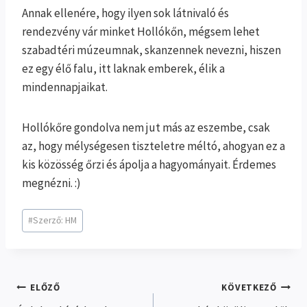
Annak ellenére, hogy ilyen sok látnivaló és
rendezvény vár minket Hollókőn, mégsem lehet
szabadtéri múzeumnak, skanzennek nevezni, hiszen
ez egy élő falu, itt laknak emberek, élik a
mindennapjaikat.
Hollókőre gondolva nem jut más az eszembe, csak
az, hogy mélységesen tiszteletre méltó, ahogyan ez a
kis közösség őrzi és ápolja a hagyományait. Érdemes
megnézni. :)
Post
#
Szerző: HM
Tags:
Bejegyzés
ELŐZŐ
KÖVETKEZŐ